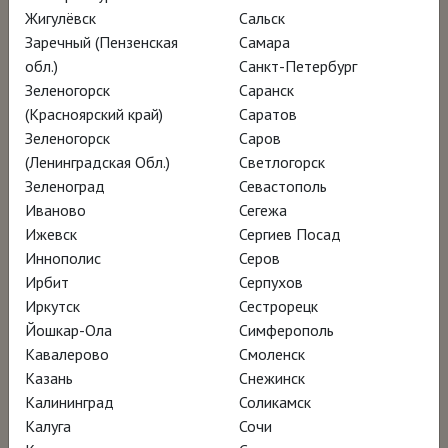
которым шло иранское искусство,
Жигулёвск
Сальск
совмещая традиции персидской
Заречный (Пензенская
Самара
миниатюры и техники европейской
обл.)
Санкт-Петербург
Зеленогорск
Саранск
живописи. Искусство, созданное при
(Красноярский край)
Саратов
каджарской династии, завоёвывает всё
Зеленогорск
Саров
большую известность в мире, а
(Ленинградская Обл.)
Светлогорск
посвящённые ему выставки проходят в
Зеленоград
Севастополь
Иваново
Сегежа
Лувре во Франции, в Дубае и США.
Ижевск
Сергиев Посад
Показывая наследие художников,
Иннополис
Серов
творивших при Каджарах, фильм исследует
Ирбит
Серпухов
малоизвестную широкому зрителю
Иркутск
Сестрорецк
Йошкар-Ола
Симферополь
традицию и рассказывает одновременно о
Кавалерово
Смоленск
восточном искусстве и о персидской
Казань
Снежинск
истории.
Калининград
Соликамск
Калуга
Сочи