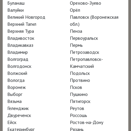
Буланаш
Орехово-Зуево
Режиссёр Сара Ноджуми
Валуйки
Орёл
Великий Новгород
Павловск (Воронежская
Верхний Тагил
обл.)
Фильм «Художники при персидском дворе»
Верхняя Тура
Пенза
представляет историю искусства,
Владивосток
Первоуральск
родившегося и расцветшего при дворе
Владикавказ
Пермь
Владимир
Петрозаводск
шахов из Каджарской династии (1785 —
Волгоград
Петропавловск-
1925). Картины дополняют интервью с
Волгодонск
Камчатский
экспертами, которые погружают зрителя в
Волжский
Подольск
удивительную эпоху иранской истории,
Вологда
Протвино
Воронеж
Псков
связавшую традицию и современность.
Выборг
Пушкино
Вязьма
Пятигорск
В фильме представлены и знаменитые
Геленджик
Реутов
художники эпохи Каджаров, такие, как Сани
Двуреченск
Россошь
Ейск
Ростов-на-Дону
ал-Мулк и Камал ал-Мулк, и те пути, по
Екатеринбург
Рязань