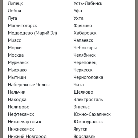
Липецк
Усть-Лабинск
Лобня
Уфа
Луга
Ухта
Магнитогорск
Фрязино
Медведево (Марий Эл)
Хабаровск
ПОКАЗЫ В САНКТ-ПЕТЕРБУРГЕ ПРИ ПОДДЕРЖКЕ
Миасс
Чапаевск
Морки
Чебоксары
Москва
Челябинск
Мурманск
Череповец
Мысхако
Черкесск
Мытищи
Черноголовка
Набережные Челны
Чита
Нальчик
Щёлково
Находка
Электросталь
Нелидово
Энгельс
Нефтекамск
Южно-Сахалинск
Нижневартовск
Южноуральск
Читать подробнее…
Нижнекамск
Якутск
Нижний Новгород
Ярославль