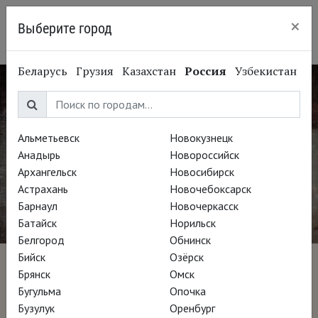
×
Выберите город
Красноярск
Беларусь
Грузия
Казахстан
Россия
Узбекистан
Альметьевск
Новокузнецк
Анадырь
Новороссийск
Архангельск
Новосибирск
Астрахань
Новочебоксарск
Барнаул
Новочеркасск
Батайск
Норильск
Белгород
Обнинск
Бийск
Озёрск
Художники при
Брянск
Омск
Бугульма
Опочка
персидском дворе
Бузулук
Оренбург