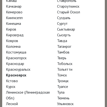
Канаш
Ставрополь
Полина Коротчикова: "Сложился миф Ирана
Качканар
Староуткинск
об Иране"
Кемерово
Старый Оскол
Кингисепп
Суздаль
Кинешма
Сургут
Киров
Сыктывкар
ПРИ ПОДДЕРЖКЕ
Кировград
Сысерть
Ковров
Тавда
Коломна
Таганрог
Костомукша
Тамбов
Красногорск
Тверь
Краснодар
Тобольск
Красноуральск
Тольятти
ИНФОРМАЦИОННЫЙ ПАРТНЕР
Красноярск
Томск
Кстово
Троицк
Курск
Туапсе
Ленинское (Ленинградская
Тула
Обл.)
Тюмень
Лесной
Ульяновск