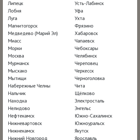
Фестиваль латиноамериканского кино в
Липецк
Усть-Лабинск
Лобня
Уфа
Сиэтле– участник программы
Луга
Ухта
Магнитогорск
Фрязино
Медведево (Марий Эл)
Хабаровск
Миасс
Чапаевск
Морки
Чебоксары
Москва
Челябинск
Мурманск
Череповец
Мысхако
Черкесск
Мытищи
Черноголовка
Набережные Челны
Чита
Нальчик
Щёлково
Находка
Электросталь
Нелидово
Энгельс
Нефтекамск
Южно-Сахалинск
Нижневартовск
Южноуральск
Нижнекамск
Якутск
Нижний Новгород
Ярославль