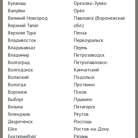
Буланаш
Орехово-Зуево
Валуйки
Орёл
Шедевр Бартоломе Эстебана Мурильо
Великий Новгород
Павловск (Воронежская
«Маленький нищий» из коллекции Лувра
Верхний Тагил
обл.)
Верхняя Тура
Пенза
отправляется на родину – в Севилью, где
Владивосток
Первоуральск
был создан три с половиной века назад.
Владикавказ
Пермь
Это путешествие становится отправной
Владимир
Петрозаводск
точкой для разговора о художнике, чья
Волгоград
Петропавловск-
Волгодонск
Камчатский
слава гремела в Европе в XVIII – XIX веках.
Волжский
Подольск
Позже его картины были незаслуженно
Вологда
Протвино
забыты, но сейчас Мурильо вновь
Воронеж
Псков
привлекает зрителей глубиной и
Выборг
Пушкино
Вязьма
Пятигорск
человечностью образов и виртуозной
Геленджик
Реутов
техникой.
Двуреченск
Россошь
Ейск
Ростов-на-Дону
Фильм, съёмки которого прошли во
Екатеринбург
Рязань