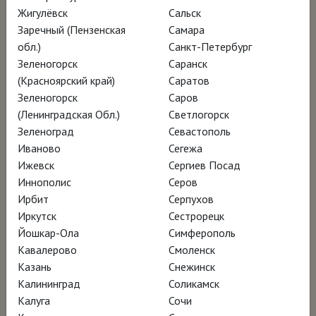
Жигулёвск
Сальск
Франции и Испании, заново открывает
Заречный (Пензенская
Самара
одного из знаковых испанских художников,
обл.)
Санкт-Петербург
предлагает комментарии искусствоведов,
Зеленогорск
Саранск
реставраторов и хранителей и погружает в
(Красноярский край)
Саратов
Зеленогорск
Саров
атмосферу Севильи XVII века – города,
(Ленинградская Обл.)
Светлогорск
который стал перекрёстком культур и
Зеленоград
Севастополь
родиной испанского барокко.
Иваново
Сегежа
Ижевск
Сергиев Посад
Иннополис
Серов
Ролик ВКонтакте
Ирбит
Серпухов
Иркутск
Сестрорецк
«Лучший художник Севильи»: лекция
Йошкар-Ола
Симферополь
Татьяны Пигарёвой на премьере
Кавалерово
Смоленск
Казань
Снежинск
фильма в кинотеатре «Иллюзион»
Калининград
Соликамск
Калуга
Сочи