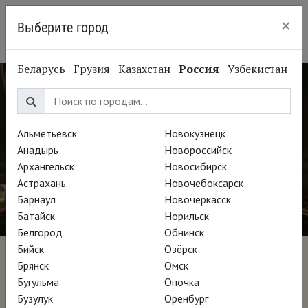
×
Выберите город
Красноярск
Беларусь
Грузия
Казахстан
Россия
Узбекистан
Альметьевск
Новокузнецк
Анадырь
Новороссийск
Архангельск
Новосибирск
Астрахань
Новочебоксарск
Барнаул
Новочеркасск
Батайск
Норильск
Белгород
Обнинск
Бийск
Озёрск
Мурильо: Путь художника
Брянск
Омск
Бугульма
Опочка
Бузулук
Оренбург
Режиссёр Хосе Мануэль Гомес Видаль