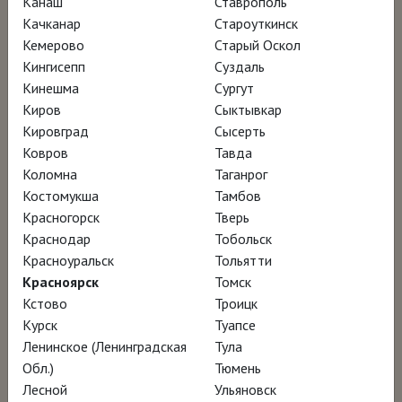
Канаш
Ставрополь
НАГРАДЫ
Качканар
Староуткинск
Кемерово
Старый Оскол
Фестиваль европейского кино в Севилье –
Кингисепп
Суздаль
участник программы
Кинешма
Сургут
Киров
Сыктывкар
Кинофестиваль Talento Andaluz – участник
Кировград
Сысерть
программы
Ковров
Тавда
Кинофестиваль в Малаге – участник
Коломна
Таганрог
программы
Костомукша
Тамбов
Красногорск
Тверь
Кинофестиваль FICG – участник программы
Краснодар
Тобольск
Кинофестиваль MASTER OF ART – участник
Красноуральск
Тольятти
программы
Красноярск
Томск
Кинофестиваль CINESPAÑA – участник
Кстово
Троицк
Курск
Туапсе
программы
Ленинское (Ленинградская
Тула
Фестиваль фильмов об искусстве в Бейруте
Обл.)
Тюмень
– участник программы
Лесной
Ульяновск