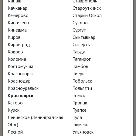
хочется творить.
Канаш
Ставрополь
Качканар
Староуткинск
Кемерово
Старый Оскол
Это фильм не столько об архитектуре в
Кингисепп
Суздаль
целом, сколько о том, как рождается
Кинешма
Сургут
гармония – в деталях, в диалогах, в тишине
Киров
Сыктывкар
Кировград
Сысерть
мастерских, где мысль превращается в
Ковров
Тавда
форму.
Коломна
Таганрог
Костомукша
Тамбов
Издание ЛОКУС
Красногорск
Тверь
Краснодар
Тобольск
Красноуральск
Тольятти
Ролик ВКонтакте
Красноярск
Томск
Кстово
Троицк
Курск
Туапсе
НАГРАДЫ
Ленинское (Ленинградская
Тула
Обл.)
Тюмень
Фестиваль фильмов об архитектуре в
Лесной
Ульяновск