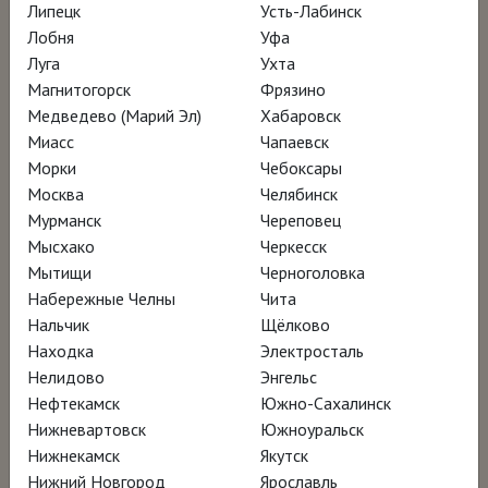
Липецк
Усть-Лабинск
Венеции – участник программы
Лобня
Уфа
Миланский кинофестиваль дизайна –
Луга
Ухта
участник программы
Магнитогорск
Фрязино
Архитектурный кинофестиваль в
Медведево (Марий Эл)
Хабаровск
Миасс
Чапаевск
Роттердаме – участник программы
Морки
Чебоксары
Фестиваль фильмов об архитектуре в
Москва
Челябинск
Лиссабоне – участник программы
Мурманск
Череповец
Мысхако
Черкесск
Мытищи
Черноголовка
Набережные Челны
Чита
Нальчик
Щёлково
Находка
Электросталь
Нелидово
Энгельс
Нефтекамск
Южно-Сахалинск
Нижневартовск
Южноуральск
Нижнекамск
Якутск
Нижний Новгород
Ярославль