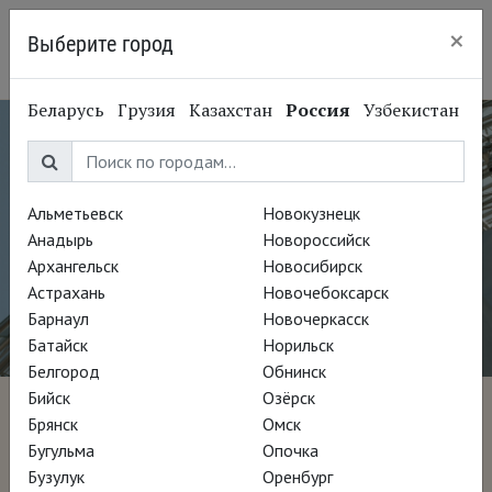
×
Выберите город
Красноярск
Беларусь
Грузия
Казахстан
Россия
Узбекистан
Альметьевск
Новокузнецк
Анадырь
Новороссийск
Архангельск
Новосибирск
Астрахань
Новочебоксарск
Барнаул
Новочеркасск
Батайск
Норильск
Белгород
Обнинск
Бийск
Озёрск
В мастерской Ренцо
Брянск
Омск
Бугульма
Опочка
Пиано
Бузулук
Оренбург