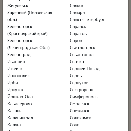
коллектива. Ренцо Пиано появляется на
Жигулёвск
Сальск
экране нечасто, уступая место команде, для
Заречный (Пензенская
Самара
которой архитектура – это постоянное
обл.)
Санкт-Петербург
движение, поиск и диалог. Фильм
Зеленогорск
Саранск
(Красноярский край)
Саратов
последовательно раскрывает метод RPBW,
Зеленогорск
Саров
наблюдая за проектами бюро на разных
(Ленинградская Обл.)
Светлогорск
этапах их воплощения. Пять мест, три
Зеленоград
Севастополь
континента, разные социальные и
Иваново
Сегежа
Ижевск
Сергиев Посад
экологические контексты, объединённые
Иннополис
Серов
одной философией: создавать
Ирбит
Серпухов
пространства, в которых хочется жить и
Иркутск
Сестрорецк
работать. Внутри мастерских царит
Йошкар-Ола
Симферополь
Кавалерово
Смоленск
удивительное спокойствие и
Казань
Снежинск
умиротворенность, нехарактерные для
Калининград
Соликамск
крупных компаний, – здесь действительно
Калуга
Сочи