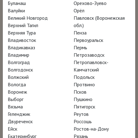
Буланаш
Орехово-Зуево
Режиссёр Клаудиа Адранья, Давиде Фойс, Франческа
Валуйки
Орёл
Мольтени
Великий Новгород
Павловск (Воронежская
Верхний Тагил
обл.)
Верхняя Тура
Пенза
Медитативное путешествие в мир одного
Владивосток
Первоуральск
из самых известных архитектурных бюро
Владикавказ
Пермь
современности. Снятый с той же любовью к
Владимир
Петрозаводск
Волгоград
Петропавловск-
красоте, с которой Ренцо Пиано говорит об
Волгодонск
Камчатский
архитектуре, фильм погружает зрителя в
Волжский
Подольск
атмосферу мастерских в Генуе и Париже, а
Вологда
Протвино
также на строительных площадок по всему
Воронеж
Псков
Выборг
Пушкино
миру – в Европе, Азии и Америке.
Вязьма
Пятигорск
Геленджик
Реутов
Однако это не портрет одного человека, а
Двуреченск
Россошь
живая хроника жизни и работы целого
Ейск
Ростов-на-Дону
Екатеринбург
Рязань