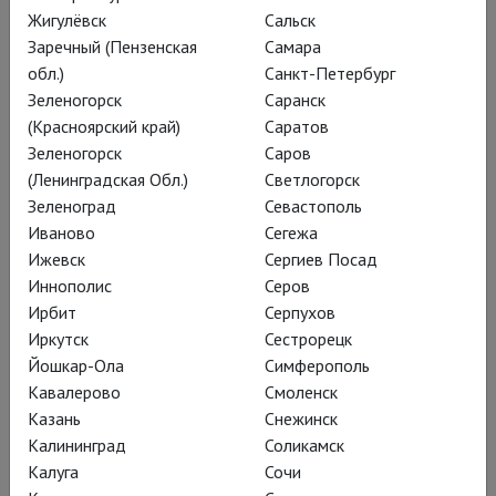
Жигулёвск
Сальск
Заречный (Пензенская
Самара
обл.)
Санкт-Петербург
Зеленогорск
Саранск
(Красноярский край)
Саратов
Зеленогорск
Саров
(Ленинградская Обл.)
Светлогорск
Зеленоград
Севастополь
Иваново
Сегежа
Оперный клуб TheatreHD в
Ижевск
Сергиев Посад
Иннополис
Серов
кинозале ГУМ
Ирбит
Серпухов
Иркутск
Сестрорецк
Йошкар-Ола
Симферополь
Оперный клуб в ГУМ – это пространство для тех, кто хочет
Кавалерово
Смоленск
быть в курсе новых постановок, интересуется
Казань
Снежинск
современными трактовками классики и стремится к живому
Калининград
Соликамск
диалогу о развитии оперного искусства.
Калуга
Сочи