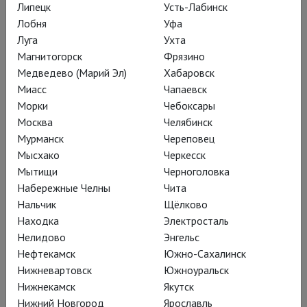
своей плавучей сценой на Боденском озере. Огромное
Липецк
Усть-Лабинск
пространство позволяет развернуть над водой самые
Лобня
Уфа
фантастические декорации, и сценографы в работе над
Луга
Ухта
спектаклями в Брегенце традиционно дают себе волю.
Магнитогорск
Фрязино
Медведево (Марий Эл)
Хабаровск
Миасс
Чапаевск
Подробнее
Морки
Чебоксары
Москва
Челябинск
Мурманск
Череповец
Мысхако
Черкесск
Мытищи
Черноголовка
Набережные Челны
Чита
Нальчик
Щёлково
Находка
Электросталь
Нелидово
Энгельс
Нефтекамск
Южно-Сахалинск
Нижневартовск
Южноуральск
Нижнекамск
Якутск
Нижний Новгород
Ярославль