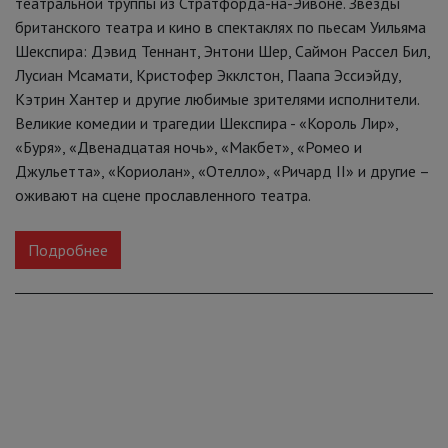
театральной труппы из Стратфорда-на-Эйвоне. Звезды
британского театра и кино в спектаклях по пьесам Уильяма
Шекспира: Дэвид Теннант, Энтони Шер, Саймон Рассел Бил,
Лусиан Мсамати, Кристофер Экклстон, Паапа Эссиэйду,
Кэтрин Хантер и другие любимые зрителями исполнители.
Великие комедии и трагедии Шекспира - «Король Лир»,
«Буря», «Двенадцатая ночь», «Макбет», «Ромео и
Джульетта», «Кориолан», «Отелло», «Ричард II» и другие –
оживают на сцене прославленного театра.
Подробнее