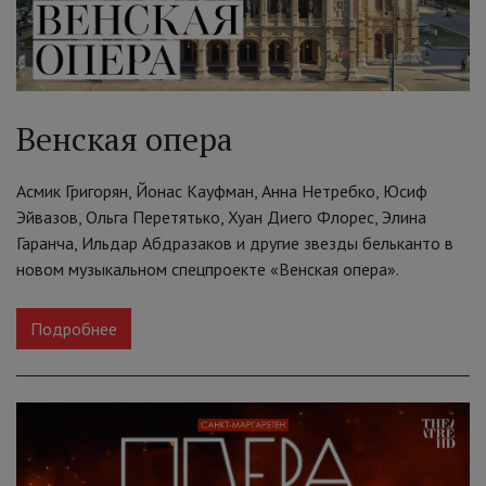
Венская опера
Асмик Григорян, Йонас Кауфман, Анна Нетребко, Юсиф
Эйвазов, Ольга Перетятько, Хуан Диего Флорес, Элина
Гаранча, Ильдар Абдразаков и другие звезды бельканто в
новом музыкальном спецпроекте «Венская опера».
Подробнее