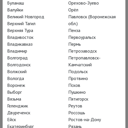
Буланаш
Орехово-Зуево
Зальцбургский фестиваль
Валуйки
Орёл
Великий Новгород
Павловск (Воронежская
Три раза в год – на Пасху, Троицу и летом – Зальцбург
Верхний Тагил
обл.)
преображается: туда приходит Музыка. Она звучит на
Верхняя Тура
Пенза
мостовых Старого города, и в старинных театрах, в церквях
Владивосток
Первоуральск
и концертных залах. Собирает вокруг себя самых именитых
Владикавказ
Пермь
исполнителей, режиссеров, дирижеров и критиков. И,
Владимир
Петрозаводск
конечно же, публику, зрителей со всего света. Потому что
Волгоград
Петропавловск-
второго такого фестиваля на свете нет: Зальцбургский
Волгодонск
Камчатский
фестиваль манит новыми, уникальными оперными
Волжский
Подольск
постановками и вызывает непреодолимое желание
Вологда
Протвино
увидеть всё!
Воронеж
Псков
Выборг
Пушкино
Подробнее
Вязьма
Пятигорск
Геленджик
Реутов
Двуреченск
Россошь
Ейск
Ростов-на-Дону
Екатеринбург
Рязань