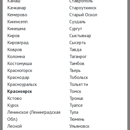
Канаш
Ставрополь
Подробнее
Качканар
Староуткинск
Кемерово
Старый Оскол
Кингисепп
Суздаль
Кинешма
Сургут
Киров
Сыктывкар
Кировград
Сысерть
Ковров
Тавда
Коломна
Таганрог
Костомукша
Тамбов
Красногорск
Тверь
Краснодар
Тобольск
Красноуральск
Тольятти
Красноярск
Томск
Кстово
Троицк
Брегенцcкий фестиваль
Курск
Туапсе
Ленинское (Ленинградская
Тула
TheatreHD представляет коллекцию спектаклей с
Обл.)
Тюмень
ежегодного оперного фестиваля в Брегенце, знаменитого
Лесной
Ульяновск