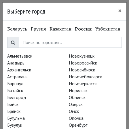
×
Выберите город
Красноярск
Беларусь
Грузия
Казахстан
Россия
Узбекистан
Спецпроекты
Альметьевск
Новокузнецк
Анадырь
Новороссийск
Архангельск
Новосибирск
Астрахань
Новочебоксарск
Барнаул
Новочеркасск
Батайск
Норильск
Белгород
Обнинск
Бийск
Озёрск
Брянск
Омск
Бугульма
Опочка
Бузулук
Оренбург