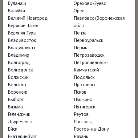
Буланаш
Орехово-Зуево
Режиссёр Деннис Шолль
Валуйки
Орёл
Великий Новгород
Павловск (Воронежская
Верхний Тагил
обл.)
Когда в 1947 году на выставке в Сан-
Верхняя Тура
Пенза
Франциско были показаны абстрактные
Владивосток
Первоуральск
полотна Клиффорда Стилла, созданные при
Владикавказ
Пермь
Владимир
Петрозаводск
помощи мастихина, все, по словам
Марка
Волгоград
Петропавловск-
Ротко
, «лишились дара речи». Стилл
Волгодонск
Камчатский
вместе с Ротко, Джексоном Поллоком и
Волжский
Подольск
Барнеттом Ньюманом, нередко представал
Вологда
Протвино
Воронеж
Псков
перед современниками одним из
Выборг
Пушкино
всадников арт-апокалипсиса. Однако
Вязьма
Пятигорск
именно он нередко отказывался от участия
Геленджик
Реутов
в совместных выставках и намеренно не
Двуреченск
Россошь
Ейск
Ростов-на-Дону
сближался с другими абстракционистами.
Екатеринбург
Рязань