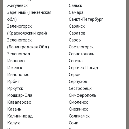
Сейчас Клиффорд Стилл – один из самых
Жигулёвск
Сальск
дорогих американских художников ХХ века:
Заречный (Пензенская
Самара
в 2011 году его композиция «1949-А №1»
обл.)
Санкт-Петербург
Зеленогорск
Саранск
ушла с молотка на аукционе «Сотбис» за
(Красноярский край)
Саратов
почти 62 миллиона долларов.
Зеленогорск
Саров
(Ленинградская Обл.)
Светлогорск
Фильм «Бескомпромиссный Клиффорд
Зеленоград
Севастополь
Иваново
Сегежа
Стилл» – это портрет художника,
Ижевск
Сергиев Посад
вдохновлённый его несгибаемым
Иннополис
Серов
характером и пламенеющей живописью, и
Ирбит
Серпухов
рассказ об уникальном музее Стилла в
Иркутск
Сестрорецк
Йошкар-Ола
Симферополь
Денвере, хранящем около 94 процентов
Кавалерово
Смоленск
его наследия.
Казань
Снежинск
Калининград
Соликамск
Калуга
Сочи
НАГРАДЫ