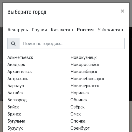
×
Выберите город
Красноярск
Беларусь
Грузия
Казахстан
Россия
Узбекистан
Альметьевск
Новокузнецк
Анадырь
Новороссийск
Архангельск
Новосибирск
Астрахань
Новочебоксарск
Барнаул
Новочеркасск
Батайск
Норильск
Белгород
Обнинск
Бийск
Озёрск
Бескомпромиссный
Брянск
Омск
Бугульма
Опочка
Клиффорд Стилл
Бузулук
Оренбург