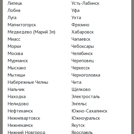
Липецк
Усть-Лабинск
Лобня
Уфа
Луга
Ухта
Магнитогорск
Фрязино
Медведево (Марий Эл)
Хабаровск
Миасс
Чапаевск
Морки
Чебоксары
Москва
Челябинск
Мурманск
Череповец
Мысхако
Черкесск
Мытищи
Черноголовка
Набережные Челны
Чита
Нальчик
Щёлково
Находка
Электросталь
Нелидово
Энгельс
Нефтекамск
Южно-Сахалинск
Нижневартовск
Южноуральск
Нижнекамск
Якутск
Нижний Новгород
Ярославль