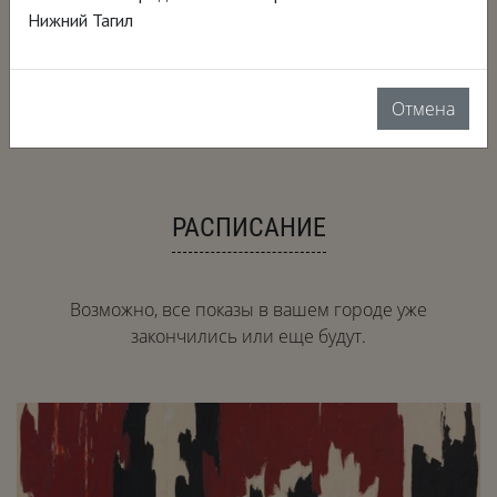
2019, США, 77 мин.
Нижний Тагил
документальный, биография, искусство
Язык: английский
Перевод: русский закадровый перевод
18+
Отмена
РАСПИСАНИЕ
Возможно, все показы в вашем городе уже
закончились или еще будут.