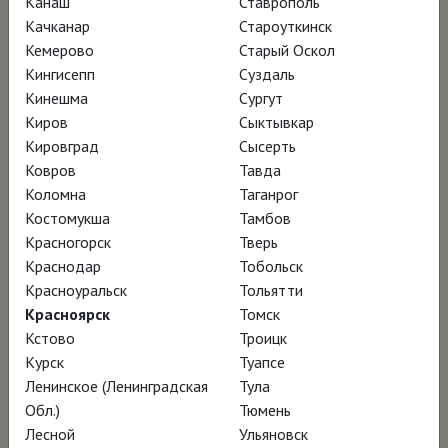
Канаш
Ставрополь
Качканар
Староуткинск
Кинофестиваль Doc NYC – участник
Кемерово
Старый Оскол
Кингисепп
Суздаль
программы
Кинешма
Сургут
Международный кинофестиваль в Майами
Киров
Сыктывкар
– участник программы
Кировград
Сысерть
Ковров
Тавда
Коломна
Таганрог
Смотреть онлайн за 370 ₽
Костомукша
Тамбов
Красногорск
Тверь
Краснодар
Тобольск
Красноуральск
Тольятти
Красноярск
Томск
Кстово
Троицк
Курск
Туапсе
Ленинское (Ленинградская
Тула
Обл.)
Тюмень
Лесной
Ульяновск