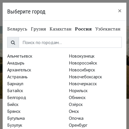
×
Выберите город
Красноярск
Беларусь
Грузия
Казахстан
Россия
Узбекистан
Альметьевск
Новокузнецк
Анадырь
Новороссийск
Архангельск
Новосибирск
Астрахань
Новочебоксарск
Барнаул
Новочеркасск
Батайск
Норильск
Белгород
Обнинск
Бийск
Озёрск
Леверенц. Божественная
Брянск
Омск
Бугульма
Опочка
тьма
Бузулук
Оренбург