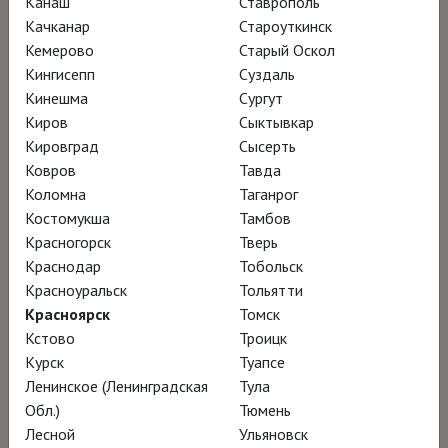
Канаш
Ставрополь
интровертом, он не давал официальных
Качканар
Староуткинск
интервью и сторонился публичности,
Кемерово
Старый Оскол
поэтому его личность, как и его здания,
Кингисепп
Суздаль
была окутана таинственной аурой. Но он
Кинешма
Сургут
Киров
Сыктывкар
позволял своим постройкам говорить
Кировград
Сысерть
самим за себя – на языке поэтичной
Ковров
Тавда
брутальности, суровой красоты и
Коломна
Таганрог
благоговейного отношения к свету и тени.
Костомукша
Тамбов
Красногорск
Тверь
Краснодар
Тобольск
Действие фильма «Леверенц.
Красноуральск
Тольятти
Божественная тьма» разворачивается
Красноярск
Томск
спустя десятилетия после смерти
Кстово
Троицк
Курск
Туапсе
архитектора, когда неожиданная находка в
Ленинское (Ленинградская
Тула
погребе-леднике приоткрывает завесу
Обл.)
Тюмень
тайны над его творчеством. Бесценная
Лесной
Ульяновск