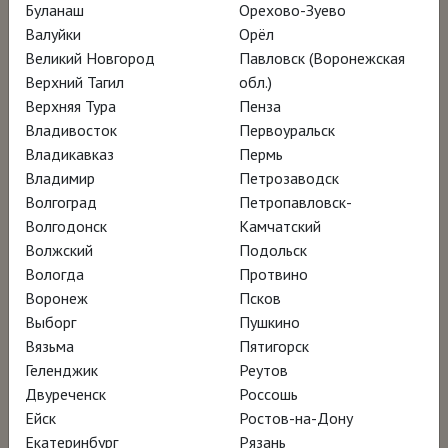
Буланаш
Орехово-Зуево
Режиссёр Свен Блуме
Валуйки
Орёл
Великий Новгород
Павловск (Воронежская
Верхний Тагил
обл.)
Сигурд Леверенц – один из самых
Верхняя Тура
Пенза
известных шведских архитекторов,
Владивосток
Первоуральск
признанный мастером своего дела на
Владикавказ
Пермь
Владимир
Петрозаводск
международном уровне. Его уникальные
Волгоград
Петропавловск-
решения опередили своё время на
Волгодонск
Камчатский
десятилетия. Его здания до сих пор
Волжский
Подольск
воспринимаются как современные
Вологда
Протвино
Воронеж
Псков
творения, а его работы по-прежнему входят
Выборг
Пушкино
в программу архитектурного образования.
Вязьма
Пятигорск
Если говорить о нём как о архитекторе-
Геленджик
Реутов
модернисте, то он не был чужд и
Двуреченск
Россошь
Ейск
Ростов-на-Дону
стилистическому дизайну. Его инженерный
Екатеринбург
Рязань