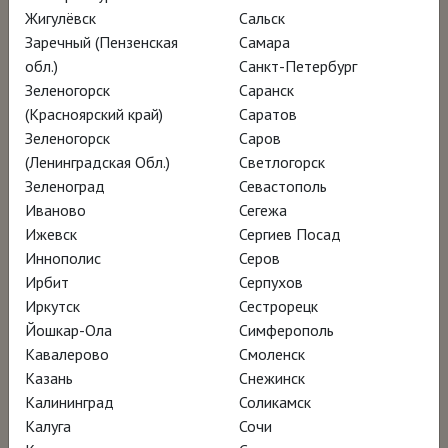
подход был таким же: он был знаком с
Жигулёвск
Сальск
различными типами строительных систем,
Заречный (Пензенская
Самара
лично контролируя мельчайшие детали
обл.)
Санкт-Петербург
Зеленогорск
Саранск
конструкций, подобно «скандинавскому
(Красноярский край)
Саратов
Гауди». Этот классический документальный
Зеленогорск
Саров
портрет, дополненный ранее не
(Ленинградская Обл.)
Светлогорск
публиковавшимися архивными кадрами и
Зеленоград
Севастополь
Иваново
Сегежа
аудиоматериалами, рассказывает о жизни и
Ижевск
Сергиев Посад
важнейших работах архитектора.
Иннополис
Серов
Ирбит
Серпухов
Сигурд Леверенц не искал славы.
Иркутск
Сестрорецк
Йошкар-Ола
Симферополь
Современник Алвара Аалто и Гуннара
Кавалерово
Смоленск
Асплунда, он создал одни из самых
Казань
Снежинск
глубоких и значительных произведений
Калининград
Соликамск
скандинавской архитектуры. Будучи
Калуга
Сочи