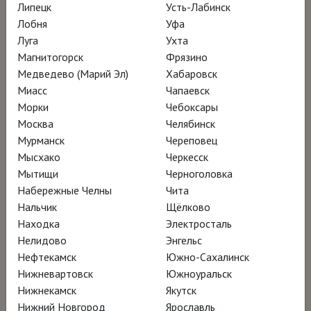
коллекция прекрасных чёрно-белых
Липецк
Усть-Лабинск
Лобня
Уфа
киноплёнок и аудиозаписей раскрывает
Луга
Ухта
удивительные моменты общения
Магнитогорск
Фрязино
архитектора с его другом Бернтом
Медведево (Марий Эл)
Хабаровск
Нюбергом, увлекая нас в путешествие по
Миасс
Чапаевск
Морки
Чебоксары
закоулкам уникального наследия
Москва
Челябинск
Леверенца.
Мурманск
Череповец
Мысхако
Черкесск
Какую роль может играть архитектор-
Мытищи
Черноголовка
Набережные Челны
Чита
универсал, такой как Леверенц, в
Нальчик
Щёлково
современном мире, ориентированном на
Находка
Электросталь
узкую специализацию?
Нелидово
Энгельс
Нефтекамск
Южно-Сахалинск
Нижневартовск
Южноуральск
Ролик ВКонтакте
Нижнекамск
Якутск
Нижний Новгород
Ярославль