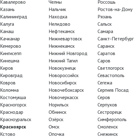
Кавалерово
Челны
Россошь
Казань
Нальчик
Ростов-на-Дону
Калининград
Находка
Рязань
Режиссёр Давиде Маффеи
Калуга
Нелидово
Сальск
Канаш
Нефтекамск
Самара
Качканар
Нижневартовск
Санкт-Петербург
Кемерово
Нижнекамск
Саранск
Кингисепп
Нижний Новгород
Саратов
Кинешма
Нижний Тагил
Саров
Киров
Новокузнецк
Светлогорск
Кировград
Новороссийск
Севастополь
Ковров
Новосибирск
Сегежа
Коломна
Новочебоксарск
Сергиев Посад
Костомукша
Новочеркасск
Серов
Красногорск
Норильск
Серпухов
Краснодар
Обнинск
Сестрорецк
Красноуральск
Озёрск
Симферополь
Красноярск
Омск
Смоленск
Кстово
Опочка
Снежинск