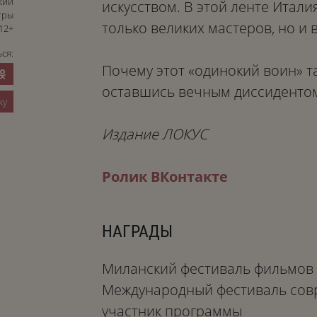
кий
искусством. В этой ленте Итал
тры
только великих мастеров, но и 
12+
ся:
Почему этот «одинокий воин» та
оставшись вечным диссидентом
ку
Издание ЛОКУС
Ролик ВКонтакте
НАГРАДЫ
Миланский фестиваль фильмов 
Международный фестиваль совр
участник программы