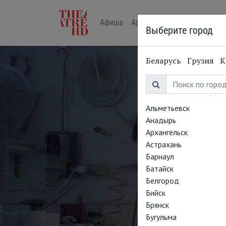
Афиша
Арт-лекторий в кино
Жур
Выберите город
Беларусь
Грузия
К
Альметьевск
Анадырь
Архангельск
Астрахань
Барнаул
Батайск
Белгород
Бийск
Брянск
Алф
Бугульма