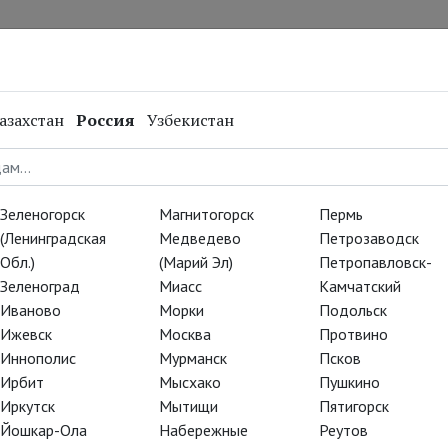
нал
Репертуар
Спецпроекты
Онлайн
азахстан
Россия
Узбекистан
Зеленогорск
Магнитогорск
Пермь
(Ленинградская
Медведево
Петрозаводск
Обл.)
(Марий Эл)
Петропавловск-
Зеленоград
Миасс
Камчатский
Иваново
Морки
Подольск
Ижевск
Москва
Протвино
Иннополис
Мурманск
Псков
АРТ-ЛЕКТОРИЙ В КИНО
Ирбит
Мысхако
Пушкино
Иркутск
Мытищи
Пятигорск
авит Манджар
Йошкар-Ола
Набережные
Реутов