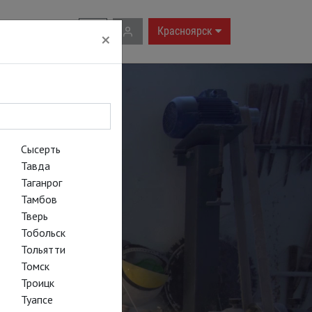
RU
|
EN
Красноярск
×
Сысерть
Тавда
Таганрог
Тамбов
Тверь
Тобольск
Тольятти
Томск
Троицк
отти
Туапсе