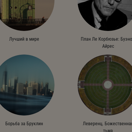
Лучший в мире
План Ле Корбюзье: Буэно
Айрес
Борьба за Бруклин
Леверенц. Божественна
тьма