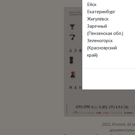
Ейск
Екатеринбург
Жигулёвск
Заречный
(Пензенская обл.)
Зеленогорск
(Красноярский
край)
2022, Италия, 82 
документаль