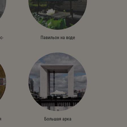
с-
Павильон на воде
я
Большая арка