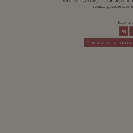
Язык: итальянский, английский, японс
Перевод: русские субти
Поделить
Подписаться на рассыл